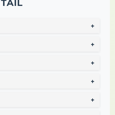
TAIL
ergabe. So wird Ihr Wohnungswechsel für Sie so
e Übergabe der Wohnung. Einfühlsam und
ung, Vertragsverhandlung und Notarbegleitung.
sidenz – wir beraten und begleiten Sie persönlich.
Dienstleister für einen reibungslosen Ablauf.