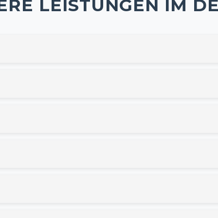
ERE LEISTUNGEN IM DE
es Umzugs
: von der Planung über den Transport bis hin zur Üb
m Entrümpelung, fachgerechte Entsorgung, Reinigung und di
it Wertermittlung, Exposé-Erstellung, professioneller Vermarkt
hnlösung
: ob barrierefreie Wohnung, Seniorenwohnung oder Re
etzwerk
. Wir koordinieren Handwerker, Umzugsunternehmen und 